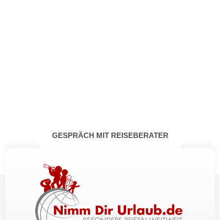
Lorem ipsum dolor
Lorem ipsum dolor sit amet, consectetur adipiscing elit.
Ut elit tellus, luctus nec ullamcorper mattis, pulvinar
dapibus
030 65 09 29 23
GESPRÄCH MIT REISEBERATER