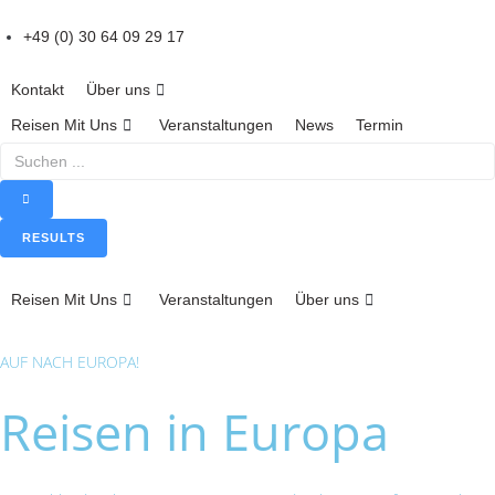
S
k
+49 (0) 30 64 09 29 17
i
p
Kontakt
Über uns
t
Reisen Mit Uns
Veranstaltungen
News
Termin
o
S
c
e
o
a
n
r
t
RESULTS
c
e
h
n
Reisen Mit Uns
Veranstaltungen
Über uns
.
t
.
.
AUF NACH EUROPA!
Reisen in Europa