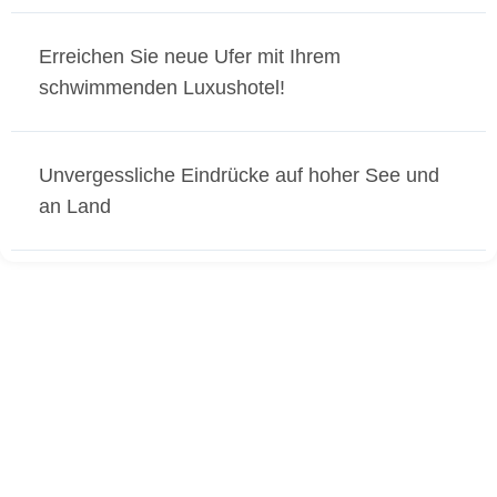
Erreichen Sie neue Ufer mit Ihrem
schwimmenden Luxushotel!
Unvergessliche Eindrücke auf hoher See und
an Land
Jetzt Ihre Schiffsreise unverbindlich
anfragen!
Senden Sie uns Ihre Anfrage für Ihre Schiffsreise!