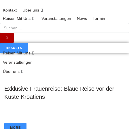
S
k
Kontakt
Über uns
i
Reisen Mit Uns
Veranstaltungen
News
Termin
p
S
t
e
o
a
c
r
o
RESULTS
c
Reisen Mit Uns
n
h
t
Veranstaltungen
.
e
.
Über uns
n
.
t
Exklusive Frauenreise: Blaue Reise vor der
Küste Kroatiens
MORE