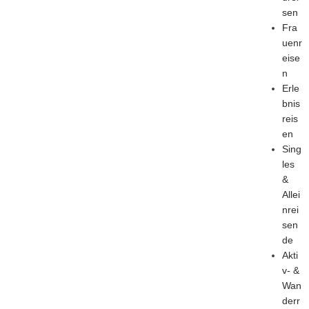
sen
Fra
uenr
eise
n
Erle
bnis
reis
en
Sing
les
&
Allei
nrei
sen
de
Akti
v- &
Wan
derr