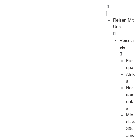
Reisen Mit
Uns
Reisezi
ele
Eur
opa
Afrik
a
Nor
dam
erik
a
Mitt
el- &
Süd
ame