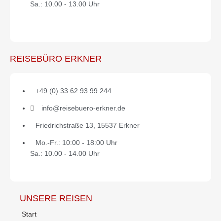
Sa.: 10.00 - 13.00 Uhr
7. Tag: Relaxen
REISEBÜRO ERKNER
Ein freier Tag – che fare? In Herculaneum tief ins
antike Leben abtauchen? Oder am Strand Robert
+49 (0) 33 62 93 99 244
Harris‘ „Pompeji“ lesen und in den blauen Fluten
schnorcheln? Für den Kulturtrip reichen ein S-Bahn-
info@reisebuero-erkner.de
Ticket und ein paar Schritte zur nahe gelegenen
Friedrichstraße 13, 15537 Erkner
Haltestelle. Für das Relaxprogramm nutzen Sie den
kostenlosen Shuttle zum
Privatstrand
des Hotels.
Mo.-Fr.: 10:00 - 18:00 Uhr
Sa.: 10.00 - 14.00 Uhr
8. Tag: Abreise
UNSERE REISEN
Start