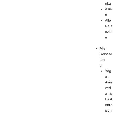
rika
Asie
n
Alle
Reis
eziel
e
Alle
Reisear
ten
Yog
a-,
Ayur
ved
a- &
Fast
enre
isen