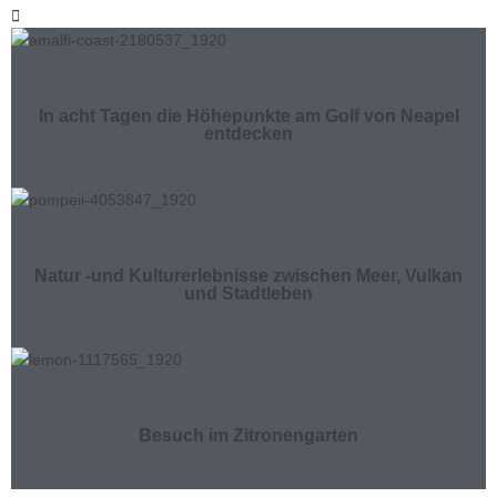
In acht Tagen die Höhepunkte am Golf von Neapel
entdecken
Natur -und Kulturerlebnisse zwischen Meer, Vulkan
und Stadtleben
Besuch im Zitronengarten