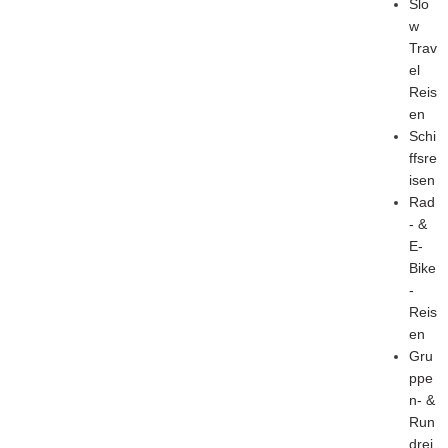
Slo
w
Trav
el
Reis
en
Schi
ffsre
isen
Rad
- &
E-
Bike
-
Reis
en
Gru
ppe
n- &
Run
drei