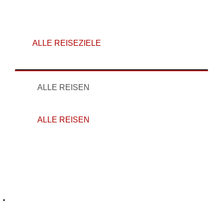
ALLE REISEZIELE
ALLE REISEZIELE
ALLE REISEN
ALLE REISEN
Auf in den Oman!
Fragen Sie jetzt Ihre Reise in den Oman an!
+49 (0) 30 64 09 29 17