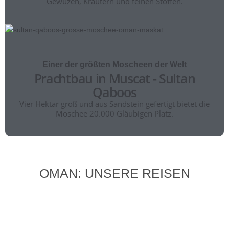
Gewüzen, Kräutern und feinen Stoffen.
Urlaub im bildschönen Oman ein!
Einer der größten Moscheen der Welt
Prachtbau in Muscat - Sultan
Qaboos
Vier Hektar groß und aus Sandstein gefertigt bietet die
Moschee 20.000 Gläubigen Platz.
OMAN: UNSERE REISEN