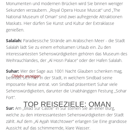
Monumenten und modernen Brücken wird Sie binnen weniger
Sekunden verzaubern.
„Royal Opera House Muscat“ und „The
National Museum of Oman“ sind zwei aufregende Attraktionen
Maskats.
Hier dürfen Sie Kunst und Kultur der Extraklasse
genießen.
Salalah:
Paradiesische Strände am Arabischen Meer - die Stadt
Salalah lädt Sie zu einem erholsamen Urlaub ein.
Zu den
interessantesten Sehenswürdigkeiten gehören das Museum des
Weihrauchlandes, der „Al Hosn Palace“ oder der Hafen Salalah.
Suhar:
Wer der Sage aus 1001 Nacht Glauben schenken mag,
Mehr anzeigen
befindet sich hier in der Stadt, in welchem ​​Sindbad seine
imposante Reise antrat.
von Sindbad präsentiert Suhar viele
Sehenswürdigkeiten, darunter die Unabhängigen Festung „Sohar
Fort“.
TOP REISEZIELE: OMAN
Sur:
Am „Bilad Sur Castle“ in Sur stehen Sie an einer Burg,
welche zu den interessantesten Sehenswürdigkeiten der Stadt
zählt.
Auf dem „Al Ayjah Watchtower“ erlangen Sie Eine grandiose
Aussicht auf das schimmernde, klare Wasser.