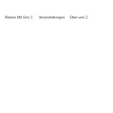
Reisen Mit Uns
Veranstaltungen
Über uns
Auf nach Nordamerika!
Reisen nach
Nordamerika
Entdecken Sie die wundervollen Weiten von
Kanada und den USA! Hier finden Sie einen
Überblick über unsere aktuellen Reiseangebote
nach Nordamerika oder fragen Sie Ihre individuelle