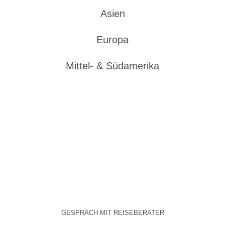
Asien
Europa
Mittel- & Südamerika
Auf nach Nordamerika!
Erzählen Sie uns von Ihren Reisezielen und -vorstellungen in
Nordamerika. Gern stellen wir Ihnen die passende Reise ganz
nach Ihren Wünschen zusammen!
030 64 09 29 23
GESPRÄCH MIT REISEBERATER